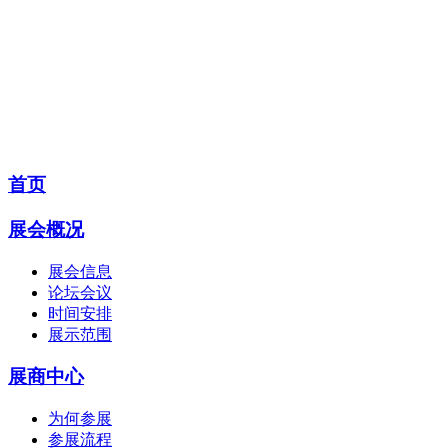
Shanghai ShiJin Exhibition Service Co., Ltd
电 话：+86-21-5979 2026
传 真：+86-21-5979 2309
E-mail:shijin@crh.com
首页
展会概况
展会信息
论坛会议
时间安排
展示范围
展商中心
为何参展
参展流程