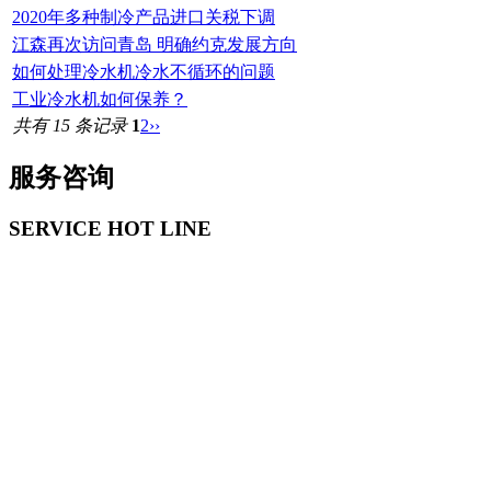
2020年多种制冷产品进口关税下调
江森再次访问青岛 明确约克发展方向
如何处理冷水机冷水不循环的问题
工业冷水机如何保养？
共有 15 条记录
1
2
››
服务咨询
SERVICE HOT LINE
组委会联络处：
上海世锦展览服务有限公司
Shanghai ShiJin Exhibition Service Co., Ltd
电 话：+86-21-5979 2026
传 真：+86-21-5979 2309
E-mail:shijin@crh.com